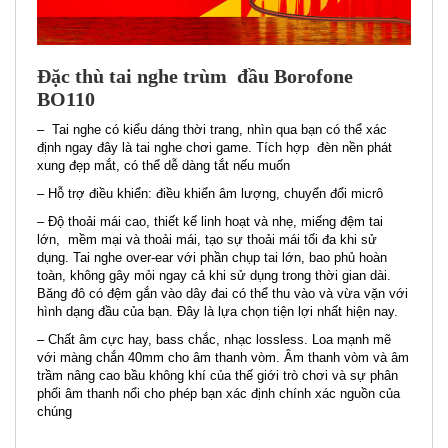
Đặc thù tai nghe trùm đầu Borofone
BO110
– Tai nghe có kiểu dáng thời trang, nhìn qua bạn có thể xác
định ngay đây là tai nghe chơi game. Tích hợp đèn nền phát
xung đẹp mắt, có thể dễ dàng tắt nếu muốn
– Hỗ trợ điều khiển: điều khiển âm lượng, chuyển đổi micrô
– Độ thoải mái cao, thiết kế linh hoạt và nhẹ, miếng đệm tai
lớn, mềm mại và thoải mái, tạo sự thoải mái tối đa khi sử
dụng. Tai nghe over-ear với phần chụp tai lớn, bao phủ hoàn
toàn, không gây mỏi ngay cả khi sử dụng trong thời gian dài.
Băng đô có đệm gắn vào dây đai có thể thu vào và vừa vặn với
hình dạng đầu của bạn. Đây là lựa chọn tiện lợi nhất hiện nay.
– Chất âm cực hay, bass chắc, nhạc lossless. Loa mạnh mẽ
với màng chắn 40mm cho âm thanh vòm. Âm thanh vòm và âm
trầm nâng cao bầu không khí của thế giới trò chơi và sự phân
phối âm thanh nổi cho phép bạn xác định chính xác nguồn của
chúng