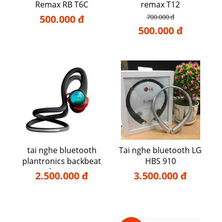
Remax RB T6C
remax T12
500.000 đ
700.000 đ
500.000 đ
tai nghe bluetooth
Tai nghe bluetooth LG
plantronics backbeat
HBS 910
fit 2100
2.500.000 đ
3.500.000 đ