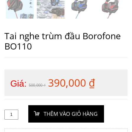
Tai nghe trùm đầu Borofone
BO110
390,000
₫
Giá
Giá
Giá:
500,000
₫
gốc
hiện
là:
tại
500,000 ₫.
là:
390,000 ₫