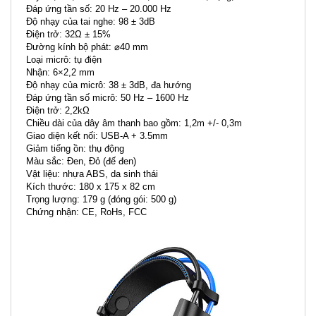
Đáp ứng tần số: 20 Hz – 20.000 Hz
Độ nhạy của tai nghe: 98 ± 3dB
Điện trở: 32Ω ± 15%
Đường kính bộ phát: ⌀40 mm
Loại micrô: tụ điện
Nhận: 6×2,2 mm
Độ nhạy của micrô: 38 ± 3dB, đa hướng
Đáp ứng tần số micrô: 50 Hz – 1600 Hz
Điện trở: 2,2kΩ
Chiều dài của dây âm thanh bao gồm: 1,2m +/- 0,3m
Giao diện kết nối: USB-A + 3.5mm
Giảm tiếng ồn: thụ động
Màu sắc: Đen, Đỏ (đế đen)
Vật liệu: nhựa ABS, da sinh thái
Kích thước: 180 x 175 x 82 cm
Trọng lượng: 179 g (đóng gói: 500 g)
Chứng nhận: CE, RoHs, FCC