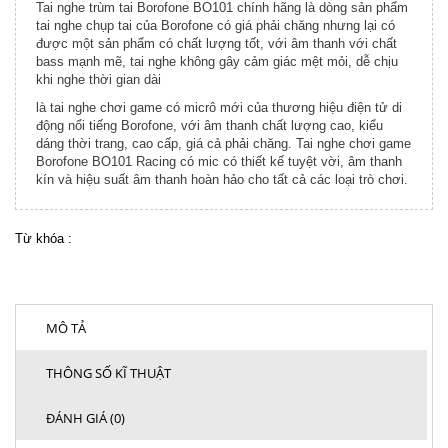
Tai nghe trùm tai Borofone BO101 chính hãng là dòng sản phẩm
tai nghe chụp tai của Borofone có giá phải chăng nhưng lại có
được một sản phẩm có chất lượng tốt, với âm thanh với chất
bass mạnh mẽ, tai nghe không gây cảm giác mệt mỏi, dễ chịu
khi nghe thời gian dài
là tai nghe chơi game có micrô mới của thương hiệu điện tử di
động nổi tiếng Borofone, với âm thanh chất lượng cao, kiểu
dáng thời trang, cao cấp, giá cả phải chăng. Tai nghe chơi game
Borofone BO101 Racing có mic có thiết kế tuyệt vời, âm thanh
kín và hiệu suất âm thanh hoàn hảo cho tất cả các loại trò chơi.
Từ khóa :
MÔ TẢ
THÔNG SỐ KĨ THUẬT
ĐÁNH GIÁ (0)