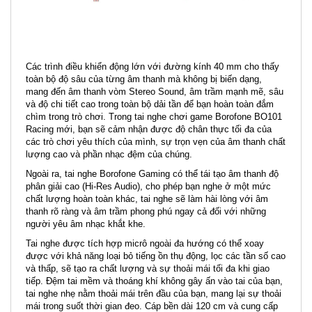
Các trình điều khiển động lớn với đường kính 40 mm cho thấy
toàn bộ độ sâu của từng âm thanh mà không bị biến dạng,
mang đến âm thanh vòm Stereo Sound, âm trầm mạnh mẽ, sâu
và độ chi tiết cao trong toàn bộ dải tần để bạn hoàn toàn đắm
chìm trong trò chơi. Trong tai nghe chơi game Borofone BO101
Racing mới, bạn sẽ cảm nhận được độ chân thực tối đa của
các trò chơi yêu thích của mình, sự trọn vẹn của âm thanh chất
lượng cao và phần nhạc đệm của chúng.
Ngoài ra, tai nghe Borofone Gaming có thể tái tạo âm thanh độ
phân giải cao (Hi-Res Audio), cho phép bạn nghe ở một mức
chất lượng hoàn toàn khác, tai nghe sẽ làm hài lòng với âm
thanh rõ ràng và âm trầm phong phú ngay cả đối với những
người yêu âm nhạc khắt khe.
Tai nghe được tích hợp micrô ngoài đa hướng có thể xoay
được với khả năng loại bỏ tiếng ồn thụ động, lọc các tần số cao
và thấp, sẽ tạo ra chất lượng và sự thoải mái tối đa khi giao
tiếp. Đệm tai mềm và thoáng khí không gây ấn vào tai của bạn,
tai nghe nhẹ nằm thoải mái trên đầu của bạn, mang lại sự thoải
mái trong suốt thời gian đeo. Cáp bền dài 120 cm và cung cấp