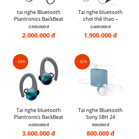
tai nghe Bluetooth
Tai nghe bluetooth
Plantronics BackBeat
chơi thể thao –
go 2
Plantronics backbeat
2.500.000 đ
2.400.000 đ
105
2.000.000 đ
1.900.000 đ
- 10%
- 11%
Tai nghe bluetooth
Tai nghe Bluetooth
Plantronics BackBeat
Sony SBH 24
FIT 3100
4.000.000 đ
900.000 đ
3.600.000 đ
800.000 đ