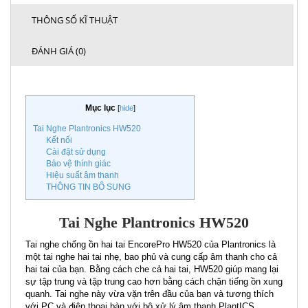
THÔNG SỐ KĨ THUẬT
ĐÁNH GIÁ (0)
Mục lục
[
hide
]
Tai Nghe Plantronics HW520
Kết nối
Cài đặt sử dụng
Bảo vệ thính giác
Hiệu suất âm thanh
THÔNG TIN BỔ SUNG
Tai Nghe Plantronics HW520
Tai nghe chống ồn hai tai EncorePro HW520 của Plantronics là
một tai nghe hai tai nhẹ, bao phủ và cung cấp âm thanh cho cả
hai tai của bạn. Bằng cách che cả hai tai, HW520 giúp mang lại
sự tập trung và tập trung cao hơn bằng cách chặn tiếng ồn xung
quanh. Tai nghe này vừa vặn trên đầu của bạn và tương thích
với PC và điện thoại bàn với bộ xử lý âm thanh PlantICS.