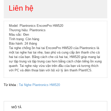
Liên hệ
Model: Plantronics EncorePro HW520
Thương hiệu: Plantronics
Màu sắc: Đen
Tình trạng: Còn hàng
Bảo hành: 24 tháng
Tai nghe chống ồn hai tai EncorePro HW520 của Plantronics là
một tai nghe hai tai nhẹ, bao phủ và cung cấp âm thanh cho cả
hai tai của bạn. Bằng cách che cả hai tai, HW520 giúp mang lại
sự tập trung và tập trung cao hơn bằng cách chặn tiếng ồn xung
quanh. Tai nghe này vừa vặn trên đầu của bạn và tương thích
với PC và điện thoại bàn với bộ xử lý âm thanh PlantICS.
Từ khóa :
Tai Nghe Plantronics HW520
MÔ TẢ