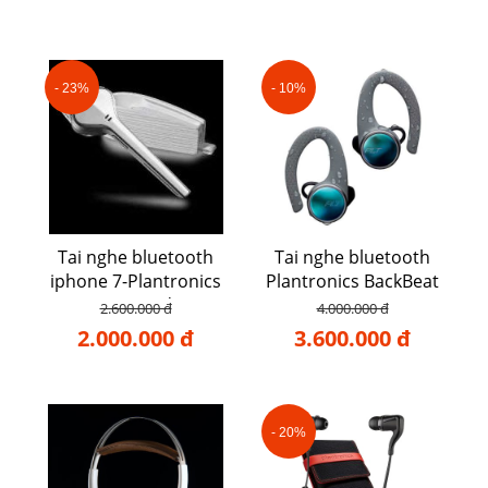
- 23%
- 10%
Tai nghe bluetooth
Tai nghe bluetooth
iphone 7-Plantronics
Plantronics BackBeat
Voyager Edge
FIT 3100
2.600.000 đ
4.000.000 đ
2.000.000 đ
3.600.000 đ
- 20%