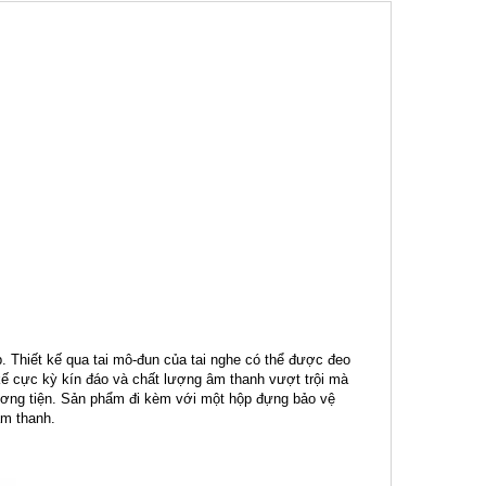
p. Thiết kế qua tai mô-đun của tai nghe có thể được đeo
 kế cực kỳ kín đáo và chất lượng âm thanh vượt trội mà
phương tiện. Sản phẩm đi kèm với một hộp đựng bảo vệ
âm thanh.