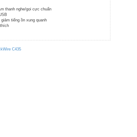
 Âm thanh nghe/gọi cực chuẩn
 USB
 giảm tiếng ồn xung quanh
thích
ackWire C435