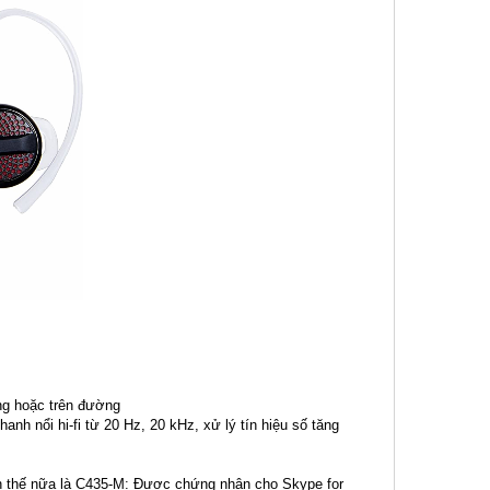
òng hoặc trên đường
nh nổi hi-fi từ 20 Hz, 20 kHz, xử lý tín hiệu số tăng
 thế nữa là C435-M: Được chứng nhận cho Skype for