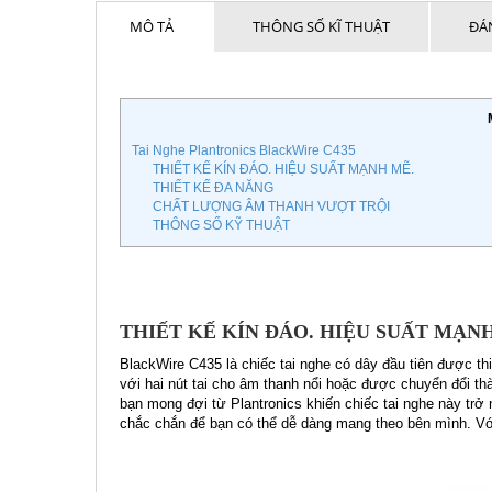
MÔ TẢ
THÔNG SỐ KĨ THUẬT
ĐÁN
Tai Nghe Plantronics BlackWire C435
THIẾT KẾ KÍN ĐÁO. HIỆU SUẤT MẠNH MẼ.
THIẾT KẾ ĐA NĂNG
CHẤT LƯỢNG ÂM THANH VƯỢT TRỘI
THÔNG SỐ KỸ THUẬT
THIẾT KẾ KÍN ĐÁO. HIỆU SUẤT MẠN
BlackWire C435 là chiếc tai nghe có dây đầu tiên được th
với hai nút tai cho âm thanh nổi hoặc được chuyển đổi t
bạn mong đợi từ Plantronics khiến chiếc tai nghe này tr
chắc chắn để bạn có thể dễ dàng mang theo bên mình. Với