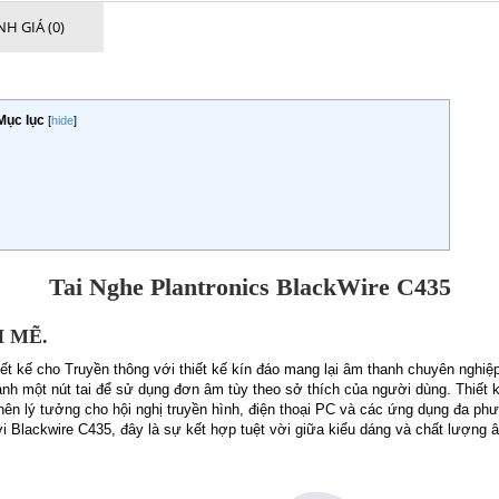
H GIÁ (0)
Mục lục
[
hide
]
Tai Nghe Plantronics BlackWire C435
H MẼ.
iết kế cho Truyền thông với thiết kế kín đáo mang lại âm thanh chuyên nghiệ
hành một nút tai để sử dụng đơn âm tùy theo sở thích của người dùng. Thiết
ở nên lý tưởng cho hội nghị truyền hình, điện thoại PC và các ứng dụng đa 
 Blackwire C435, đây là sự kết hợp tuệt vời giữa kiểu dáng và chất lượng 