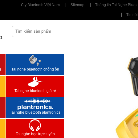
Cty Bluetooth Việt Nam
Sitemap
Thông tin Tai Nghe Bluet
Tin nổi
m
<
>
g
Tai nghe bluetooth chống ồn
Tai nghe bluetooth giá rẻ
Tai nghe bluetooth plantronics
Tai nghe học trực tuyến