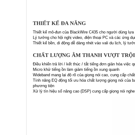
THIẾT KẾ ĐA NĂNG
Thiết kế mô-đun của BlackWire C435 cho người dùng lựa 
Lý tưởng cho hội nghị video, điện thoại PC và các ứng d
Thiết kế bền, di động dễ dàng nhét vào vali du lịch, lý t
CHẤT LƯỢNG ÂM THANH VƯỢT TRỘI
Điều khiển trả lời / kết thúc / tắt tiếng đơn giản hóa việc 
Micro khử tiếng ồn làm giảm tiếng ồn xung quanh
Wideband mang lại độ rõ của giọng nói cao, cung cấp chấ
Tính năng EQ động tối ưu hóa chất lượng giọng nói của b
phương tiện
Xử lý tín hiệu số nâng cao (DSP) cung cấp giọng nói nghe