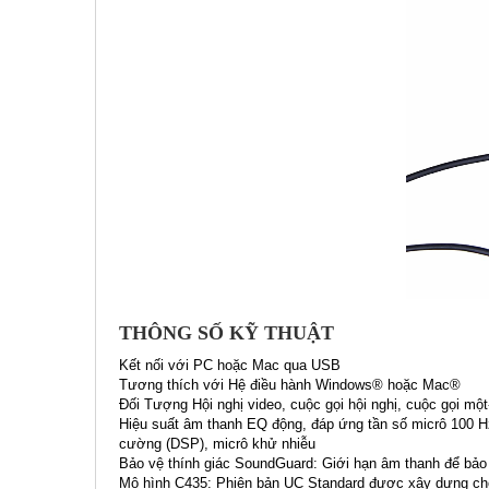
THÔNG SỐ KỸ THUẬT
Kết nối với PC hoặc Mac qua USB
Tương thích với Hệ điều hành Windows® hoặc Mac®
Đối Tượng Hội nghị video, cuộc gọi hội nghị, cuộc gọi m
Hiệu suất âm thanh EQ động, đáp ứng tần số micrô 100 Hz, 
cường (DSP), micrô khử nhiễu
Bảo vệ thính giác SoundGuard: Giới hạn âm thanh để bảo 
Mô hình C435: Phiên bản UC Standard được xây dựng ch