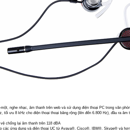
ột-một, nghe nhạc, âm thanh trên web và sử dụng điện thoại PC trong văn ph
tối ưu 8 kHz cho điện thoại thoại băng rộng (lên đến 6.800 Hz), đầu ra âm tha
vệ chống lại âm thanh trên 118 dBA
o các ứng dụng và điện thoại UC từ Avaya®, Cisco®, IBM®, Skype® và hơn