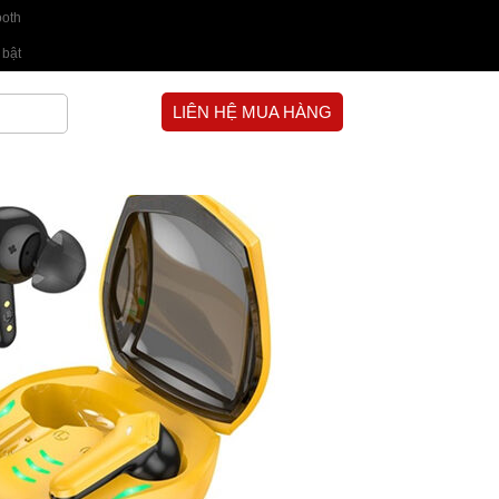
ooth
 bật
LIÊN HỆ MUA HÀNG